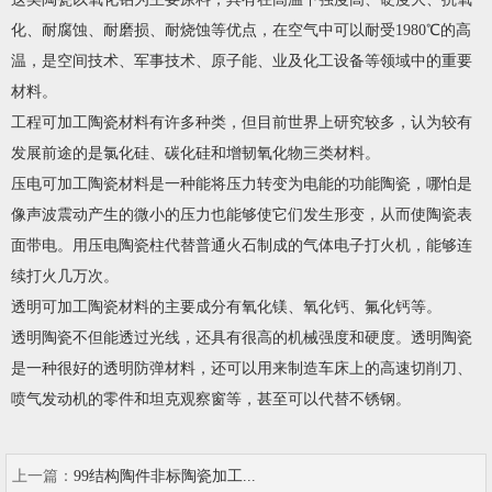
化、耐腐蚀、耐磨损、耐烧蚀等优点，在空气中可以耐受1980℃的高
温，是空间技术、军事技术、原子能、业及化工设备等领域中的重要
材料。
工程可加工陶瓷材料有许多种类，但目前世界上研究较多，认为较有
发展前途的是氯化硅、碳化硅和增韧氧化物三类材料。
压电可加工陶瓷材料是一种能将压力转变为电能的功能陶瓷，哪怕是
像声波震动产生的微小的压力也能够使它们发生形变，从而使陶瓷表
面带电。用压电陶瓷柱代替普通火石制成的气体电子打火机，能够连
续打火几万次。
透明可加工陶瓷材料的主要成分有氧化镁、氧化钙、氟化钙等。
透明陶瓷不但能透过光线，还具有很高的机械强度和硬度。透明陶瓷
是一种很好的透明防弹材料，还可以用来制造车床上的高速切削刀、
喷气发动机的零件和坦克观察窗等，甚至可以代替不锈钢。
上一篇：
99结构陶件非标陶瓷加工...