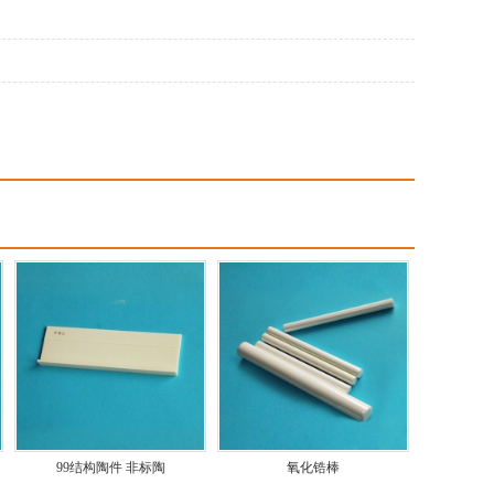
99结构陶件 非标陶
氧化锆棒