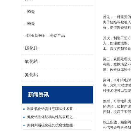
95瓷
首先，一种重要的
离子烧结等被引入
99瓷
备，使得陶瓷材料
刚玉莫来石，高铝产品
其次，制造工艺方
入，如注射成型、
碳化硅
工、温度控制等新
第三，表面处理技
氧化锆
有限，难以满足不
度、改善抗腐蚀性
氮化铝
第四，3D打印技
在，3D打印技术
种技术还可以实现
新闻资讯
然后，可靠性和质
的进步，如超声波
制备氧化锆需注意哪些技术要...
控制，提高了零部
氮化铝晶体结构与性能表现之...
综上所述，精密陶
如何判断碳化硅的抗腐蚀性能...
相信将会有更多创