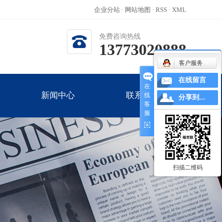
企业分站
·
网站地图
·
RSS
·
XML
免费咨询热线
13773020888
客户服务
在线留言
在
新闻中心
联系我们
线
分享到...
客
服
公司新闻
新闻中心
联系我们
行业新闻
技术知识
扫描二维码