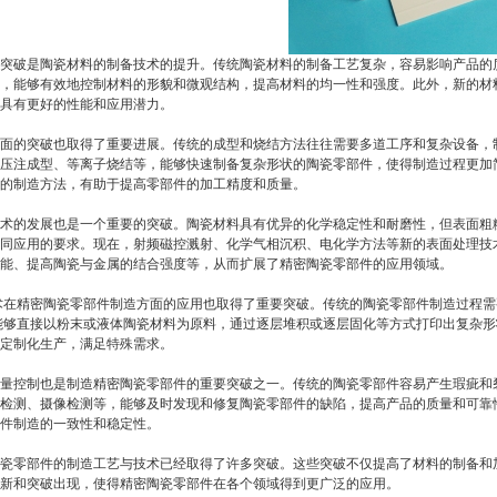
突破是陶瓷材料的制备技术的提升。传统陶瓷材料的制备工艺复杂，容易影响产品的
，能够有效地控制材料的形貌和微观结构，提高材料的均一性和强度。此外，新的材
具有更好的性能和应用潜力。
面的突破也取得了重要进展。传统的成型和烧结方法往往需要多道工序和复杂设备，
压注成型、等离子烧结等，能够快速制备复杂形状的陶瓷零部件，使得制造过程更加
的制造方法，有助于提高零部件的加工精度和质量。
术的发展也是一个重要的突破。陶瓷材料具有优异的化学稳定性和耐磨性，但表面粗
同应用的要求。现在，射频磁控溅射、化学气相沉积、电化学方法等新的表面处理技
能、提高陶瓷与金属的结合强度等，从而扩展了精密陶瓷零部件的应用领域。
术在精密陶瓷零部件制造方面的应用也取得了重要突破。传统的陶瓷零部件制造过程
能够直接以粉末或液体陶瓷材料为原料，通过逐层堆积或逐层固化等方式打印出复杂
定制化生产，满足特殊需求。
量控制也是制造精密陶瓷零部件的重要突破之一。传统的陶瓷零部件容易产生瑕疵和
检测、摄像检测等，能够及时发现和修复陶瓷零部件的缺陷，提高产品的质量和可靠
件制造的一致性和稳定性。
瓷零部件的制造工艺与技术已经取得了许多突破。这些突破不仅提高了材料的制备和
新和突破出现，使得精密陶瓷零部件在各个领域得到更广泛的应用。