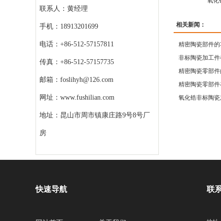
氧化
联系人：黄经理
相关新闻：
手机：18913201699
电话：+86-512-57157811
精密陶瓷部件的
非标陶瓷加工件
传真：+86-512-57157735
精密陶瓷零部件
邮箱：foslihyh@126.com
精密陶瓷零部件
网址：www.fushilian.com
氧化锆非标陶瓷
地址：昆山市周市镇康庄路9号8号厂
房
快速导航
联