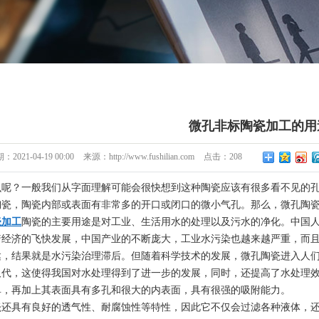
微孔非标陶瓷加工的用
期：
2021-04-19 00:00
来源：
http://www.fushilian.com
点击：
208
么呢？一般我们从字面理解可能会很快想到这种陶瓷应该有很多看不见的
陶瓷，陶瓷内部或表面有非常多的开口或闭口的微小气孔。那么，微孔陶
瓷加工
陶瓷的主要用途是对工业、生活用水的处理以及污水的净化。中国
着经济的飞快发展，中国产业的不断庞大，工业水污染也越来越严重，而
达，结果就是水污染治理滞后。但随着科学技术的发展，微孔陶瓷进入人
取代，这使得我国对水处理得到了进一步的发展，同时，还提高了水处理
单，再加上其表面具有多孔和很大的内表面，具有很强的吸附能力。
瓷还具有良好的透气性、耐腐蚀性等特性，因此它不仅会过滤各种液体，