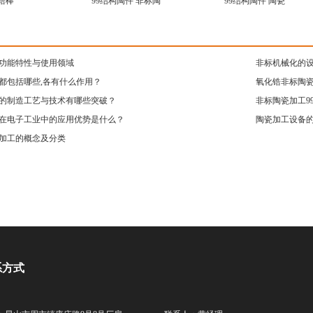
锆棒
99结构陶件 非标陶
99结构陶件 陶瓷
功能特性与使用领域
非标机械化的
都包括哪些,各有什么作用？
氧化锆非标陶
的制造工艺与技术有哪些突破？
非标陶瓷加工9
在电子工业中的应用优势是什么？
陶瓷加工设备
加工的概念及分类
系方式