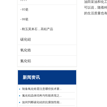
油田采油和化
可以说，随着
95瓷
的生活质量也
99瓷
刚玉莫来石，高铝产品
碳化硅
氧化锆
氮化铝
新闻资讯
制备氧化锆需注意哪些技术要...
氮化铝晶体结构与性能表现之...
如何判断碳化硅的抗腐蚀性能...