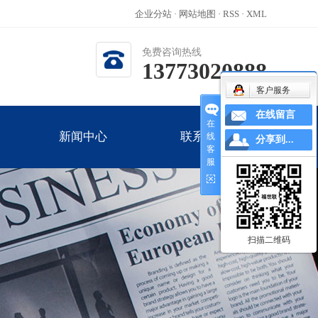
企业分站
·
网站地图
·
RSS
·
XML
免费咨询热线
13773020888
客户服务
在线留言
在
新闻中心
联系我们
线
分享到...
客
服
公司新闻
新闻中心
联系我们
行业新闻
技术知识
扫描二维码