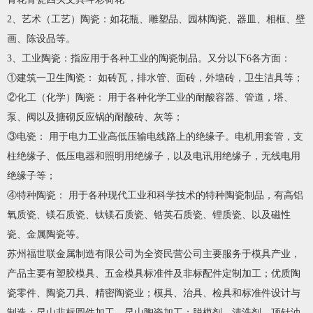
2、艺术（工艺）陶瓷：如花瓶、雕塑品、园林陶瓷、器皿、相框、壁
画、陈设品等。
3、工业陶瓷：指应用于各种工业的陶瓷制品。又分以下6各方面：
①建筑一卫生陶瓷： 如砖瓦，排水管、面砖，外墙砖，卫生洁具等；
②化工（化学）陶瓷： 用于各种化学工业的耐酸容器、管道，塔、
泵、阀以及搪砌反应锅的耐酸砖、灰等；
③电瓷： 用于电力工业高低压输电线路上的绝缘子。电机用套管，支
柱绝缘子、低压电器和照明用绝缘子，以及电讯用绝缘子，无线电用
绝缘子等；
④特种陶瓷： 用于各种现代工业和科学技术的特种陶瓷制品，有高铝
氧质瓷、镁石质瓷、钛镁石质瓷、锆英石质瓷、锂质瓷、以及磁性
瓷、金属陶瓷等。
苏州福世联金属制造有限公司为全资民营公司主要服务于模具产业，
产品主要有塑胶模具、五金模具标准件及非标配件定制加工；优质陶
瓷零件、陶瓷刀具、精密陶瓷业；模具、治具、检具和标准件设计与
制造；昆山非标圆件加工、昆山陶瓷加工；脱模剂、清洗剂、顶针油