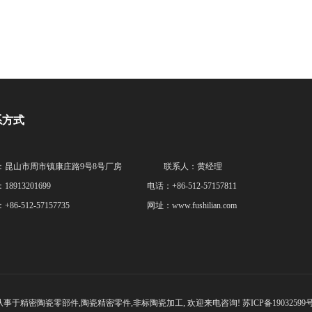
系方式
址：昆山市周市镇康庄路9号8号厂房
联系人：黄经理
机：18913201699
电话：+86-512-57157811
：+86-512-57157735
网址：www.fushilian.com
专业从事于
精密陶瓷零部件
,
陶瓷精密零件
,
非标陶瓷加工
, 欢迎来电咨询!
苏ICP备19032599号