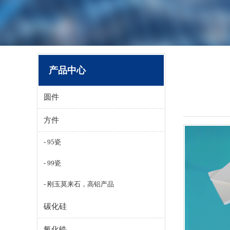
产品中心
圆件
方件
95瓷
99瓷
刚玉莫来石，高铝产品
碳化硅
氧化锆