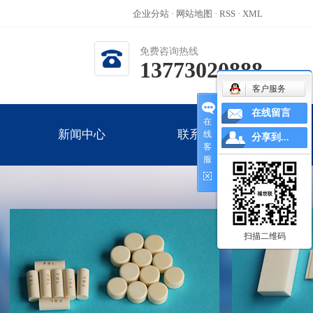
企业分站
·
网站地图
·
RSS
·
XML
免费咨询热线
13773020888
客户服务
在线留言
在
新闻中心
联系我们
线
分享到...
客
服
公司新闻
新闻中心
联系我们
行业新闻
技术知识
扫描二维码