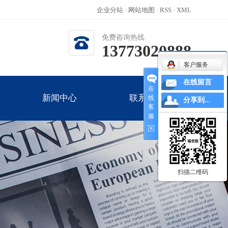
企业分站
·
网站地图
·
RSS
·
XML
免费咨询热线
13773020888
客户服务
在线留言
在
新闻中心
联系我们
线
分享到...
客
服
公司新闻
新闻中心
联系我们
行业新闻
技术知识
扫描二维码