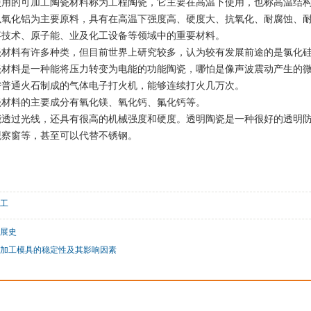
使用的可加工陶瓷材料称为工程陶瓷，它主要在高温下使用，也称高温结
氧化铝为主要原料，具有在高温下强度高、硬度大、抗氧化、耐腐蚀、耐磨
事技术、原子能、业及化工设备等领域中的重要材料。
瓷材料有许多种类，但目前世界上研究较多，认为较有发展前途的是氯化
瓷材料是一种能将压力转变为电能的功能陶瓷，哪怕是像声波震动产生的
替普通火石制成的气体电子打火机，能够连续打火几万次。
瓷材料的主要成分有氧化镁、氧化钙、氟化钙等。
能透过光线，还具有很高的机械强度和硬度。透明陶瓷是一种很好的透明
观察窗等，甚至可以代替不锈钢。
工
展史
加工模具的稳定性及其影响因素