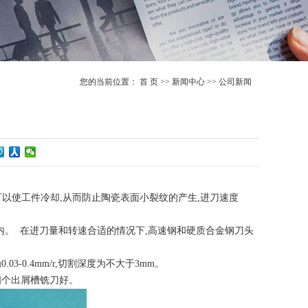
您的当前位置：
首 页
>>
新闻中心
>>
公司新闻
可以使工件冷却,从而防止陶瓷表面小裂纹的产生,进刀速度
范围内。 在进刀量和转速合适的情况下,高速钢和硬质合金钢刀头
03-0.4mm/r,切割深度为不大于3mm。
四个出屑槽铣刀好。