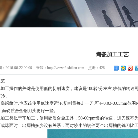
陶瓷加工工艺
期：
2016-06-22 00:00
来源：
http://www.fushilian.com
点击：
428
工艺
加工操作的关键是使用低的切削速度，建议是100转/分左右,较低的转速
m/r水冷。
瓷螺纹时,也应该使用低速度运转,切削量每走一刀,可在0.03-0.05mm
的,而硬质合金钢刀头更好一些。
工类似于车加工，使用硬质合金工具，50-60rpm慢的转速，进刀速率为0.
面或球面时，出屑槽多少没有关系，而对较小的铣件两个出屑槽的铣刀比